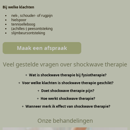
Bij welke klachten
nek-, schouder- of rugpijn
hielspoor
tenniselleboog
(achilles-) peesontsteking
slijmbeursontsteking
Maak een afspraak
Veel gestelde vragen over shockwave therapie
Wat is shockwave therapie bij fysiotherapie?
Voor welke klachten is shockwave therapie geschikt?
Shockwave therapie is een behandeling waarbij krachtige geluidsgolven
op een pijnlijke plek worden gericht. Dit stimuleert het herstel van
Doet shockwave therapie pijn?
Shockwave wordt vaak toegepast bij langdurige peesklachten zoals
pezen en spieren en helpt om pijn te verminderen.
hielspoor, schouderklachten, tenniselleboog en achillespeesklachten.
Hoe werkt shockwave therapie?
De behandeling kan gevoelig zijn, vooral op de pijnlijke plek. De
intensiteit wordt aangepast aan wat jij kunt verdragen. De meeste
Wanneer merk ik effect van shockwave therapie?
De geluidsgolven verbeteren de doorbloeding en stimuleren het
mensen ervaren het als goed te doen.
herstelproces. Verkalkingen kunnen verminderen en het lichaam wordt
Sommige mensen merken snel verschil, maar vaak treedt verbetering
aangezet tot genezing.
Onze behandelingen
geleidelijk op in de weken na de behandeling.