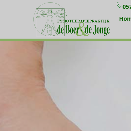
057
Ho