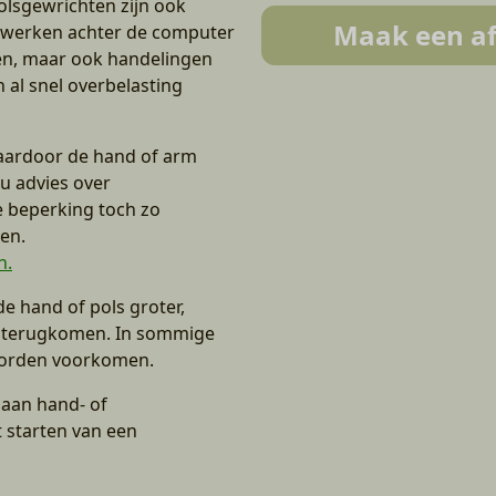
olsgewrichten zijn ook
Maak een a
ig werken achter de computer
en, maar ook handelingen
n al snel overbelasting
aardoor de hand of arm
u advies over
e beperking toch zo
en.
n.
e hand of pols groter,
n terugkomen. In sommige
 worden voorkomen.
 aan hand- of
 starten van een